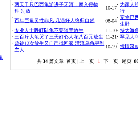
·
·
两天千只巴西龟游进子牙河：属入侵物
为家人
10-17
种 别放
行
·
·
宠物巴
百年巨龟灵性非凡 几遇好人终归自然
08-04
生野
·
·
专业人士呼吁陆龟不要随意放生
11-10
特大海
·
·
三百斤大龟哭了三天好心人花八百元放生
11-21
罕见大
·
·
曾被12次放生又自己找回家 漂流乌龟寻到
犊情深
10-19
主人
龟
共
34
篇文章 首页 | 上一页 |
1
| 下一页 | 尾页
8