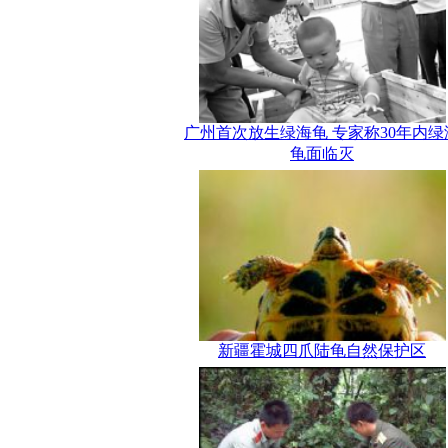
广州首次放生绿海龟 专家称30年内绿
龟面临灭
新疆霍城四爪陆龟自然保护区