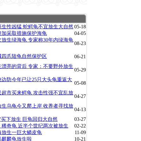
原生性凶猛 蛇鳄龟不宜放生大自然
05-18
黎加采取措施保护海龟
04-05
放生绿海龟 专家称30年内绿海龟
08-23
城四爪陆龟自然保护区
06-21
在漂亮的背后 专家：不要野外放生
05-29
憨边防今年已让25只大头龟重返大
05-08
民超市买来鳄龟 攻击性强不宜乱放
04-27
放生乌龟今又爬上岸 收养者寻找放
04-13
”买下放生 巨龟回归大自然
03-27
：稀奇龟 近半个世纪两次被放生
02-22
海放生一巨大鳞皮龟
11-09
品麒麟龟放生啦
10-21