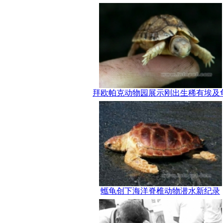
拜欧帕克动物园展示刚出生稀有埃及
蠵龟创下海洋脊椎动物潜水新纪录