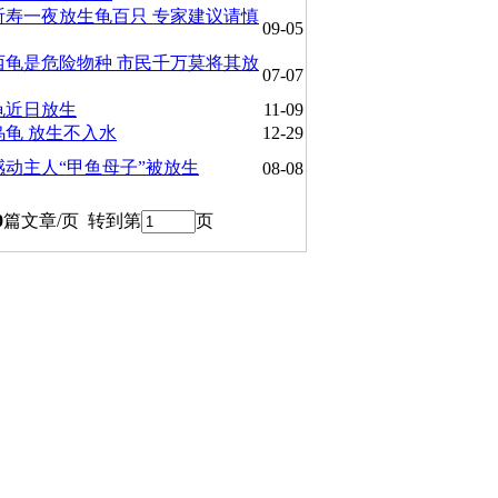
祈寿一夜放生龟百只 专家建议请慎
09-05
西龟是危险物种 市民千万莫将其放
07-07
龟近日放生
11-09
乌龟 放生不入水
12-29
感动主人“甲鱼母子”被放生
08-08
0
篇文章/页 转到第
页