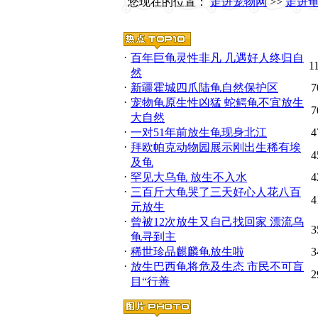
您现在的位置：
走进宠物网
>>
走进
·
百年巨龟灵性非凡 几遇好人终归自
1
然
·
新疆霍城四爪陆龟自然保护区
7
·
宠物龟原生性凶猛 蛇鳄龟不宜放生
7
大自然
·
一对51年前放生龟现身北江
4
·
拜欧帕克动物园展示刚出生稀有埃
4
及龟
·
罕见大乌龟 放生不入水
4
·
三百斤大龟哭了三天好心人花八百
4
元放生
·
曾被12次放生又自己找回家 漂流乌
3
龟寻到主
·
稀世珍品麒麟龟放生啦
3
·
放生巴西龟将危及生态 市民不可盲
2
目“行善