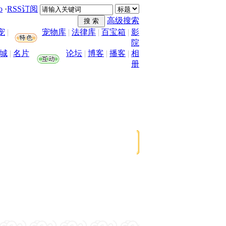
o
·
RSS订阅
高级搜索
宠
|
宠物库
|
法律库
|
百宝箱
|
影
院
城
|
名片
论坛
|
博客
|
播客
|
相
册