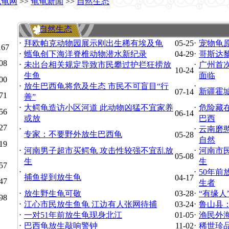
龟龟网
>>
龟龟新闻
>>
自然生态
自然生态
·
·
拜欧帕克动物园展示刚出生稀有埃及龟
05-25
宠物龟
167
·
·
蠵龟创下海洋脊椎动物潜水新纪录
04-29
哥斯达
08
·
·
未出台相关规定导致市民攀过护拦狂捞放
广州首次
10-24
生鱼
面临
00
·
·
放生巴西龟将危及生态 市民不可盲目“行
新疆霍
07-14
71
善”
·
·
大鳄龟造访小区河道 此动物凶猛不宜家养
危险藏
56
06-14
或放
巴西
27
·
·
云南磨
专家：不要野外放生巴西龟
05-28
自然
19
·
·
河南男子超市买鳄龟 攻击性较强不宜乱放
河南市
05-08
生
生
57
·
·
50年前
捕鱼捉到放生龟
04-17
47
生者
·
·
放生野生龟可敬
03-28
“有缘人
98
·
·
江心市民放生鱼龟 江边有人张网待捕
03-24
鲁山县
·
·
一对51年前放生龟现身北江
01-05
渔民外
·
·
巴西龟放生敲响警钟
11-02
稀世珍