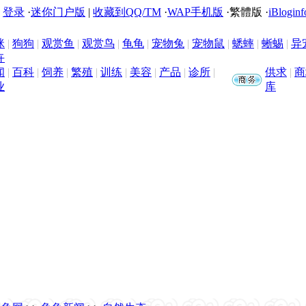
|
登录
·
迷你门户版
|
收藏到QQ/TM
·
WAP手机版
·
繁體版
·
iBloginf
咪
|
狗狗
|
观赏鱼
|
观赏鸟
|
龟龟
|
宠物兔
|
宠物鼠
|
蟋蟀
|
蜥蜴
|
异
卉
闻
|
百科
|
饲养
|
繁殖
|
训练
|
美容
|
产品
|
诊所
|
供求
|
商
业
库