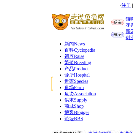
·
注册
猫
花
新
创
新闻
News
百科
Cyclopedia
饲养
Raise
繁殖
Breeding
产品
Product
诊所
Hospital
世家
Species
龟场
Farm
龟协
Association
供求
Supply
商城
Shop
博客
Blogger
论坛
BBS