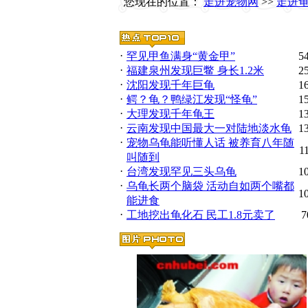
您现在的位置：
走进宠物网
>>
走进
·
罕见甲鱼满身“黄金甲”
5
·
福建泉州发现巨鳖 身长1.2米
2
·
沈阳发现千年巨龟
1
·
鳄？龟？鸭绿江发现“怪龟”
1
·
大理发现千年龟王
1
·
云南发现中国最大一对陆地淡水龟
1
·
宠物乌龟能听懂人话 被养育八年随
1
叫随到
·
台湾发现罕见三头乌龟
1
·
乌龟长两个脑袋 活动自如两个嘴都
1
能进食
·
工地挖出龟化石 民工1.8元卖了
7