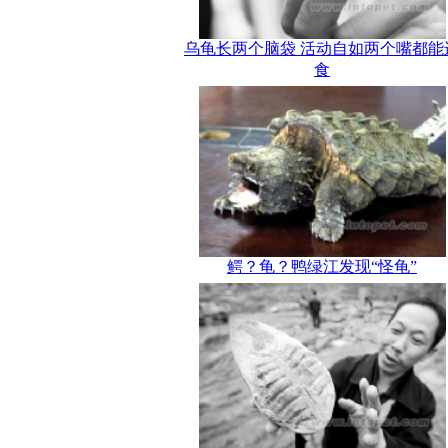
乌龟长两个脑袋 活动自如两个嘴都能
食
鳄？龟？鸭绿江发现“怪龟”