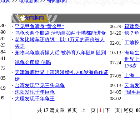
龟龟网
>>
龟龟新闻
>>
奇闻趣闻
奇闻趣闻
430
·
·
罕见甲鱼满身“黄金甲”
06-29
福建泉
590
·
·
乌龟长两个脑袋 活动自如两个嘴都能进食
04-20
鳄？龟
692
·
·
老鳖比轿车还值钱 以11万元的高价被人
工地挖
02-01
523
买走
384
·
·
宠物乌龟能听懂人话 被养育八年随叫随到
10-13
海龟生
341
·
·
世界上
说龟会爬墙 信吗
07-24
176岁
172
·
·
天津海底世界上演浪漫婚礼 200岁海龟作证
上海：
07-05
035
婚
·
·
台湾发现罕见三头乌龟
09-13
云南发
019
·
·
沈阳发现千年巨龟
04-05
“绿毛
09
·
大理发现千年龟王
08-02
共
17
篇文章 首页 | 上一页 |
1
| 下一页 | 尾页
8