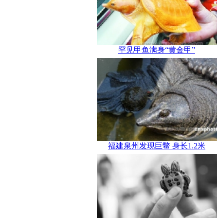
罕见甲鱼满身“黄金甲”
福建泉州发现巨鳖 身长1.2米