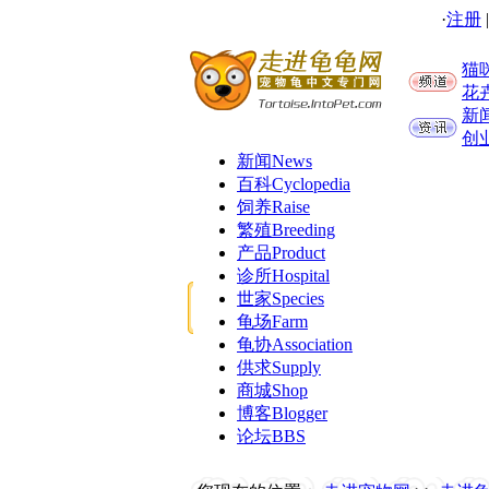
·
注册
猫
花
新
创
新闻
News
百科
Cyclopedia
饲养
Raise
繁殖
Breeding
产品
Product
诊所
Hospital
世家
Species
龟场
Farm
龟协
Association
供求
Supply
商城
Shop
博客
Blogger
论坛
BBS