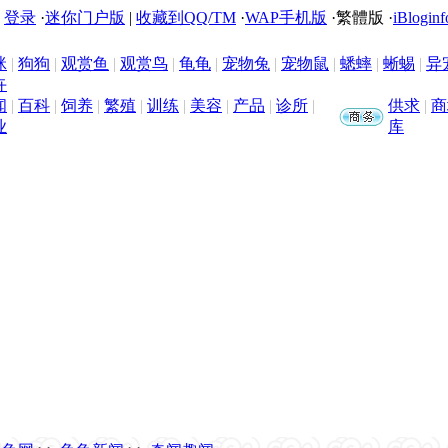
|
登录
·
迷你门户版
|
收藏到QQ/TM
·
WAP手机版
·
繁體版
·
iBloginf
咪
|
狗狗
|
观赏鱼
|
观赏鸟
|
龟龟
|
宠物兔
|
宠物鼠
|
蟋蟀
|
蜥蜴
|
异
卉
闻
|
百科
|
饲养
|
繁殖
|
训练
|
美容
|
产品
|
诊所
|
供求
|
商
业
库