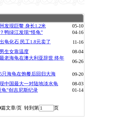
州发现巨鳖 身长1.2米
05-10
？鸭绿江发现“怪龟”
04-16
出龟化石 民工1.8元卖了
11-16
男生女靠温度
08-04
最老海龟在澳大利亚辞世 终年
06-26
5只海龟在饱餐后回归大海
09-20
现中国最大一对陆地淡水龟
08-03
巨龟”创吉尼斯纪录
01-14
0
篇文章/页 转到第
页