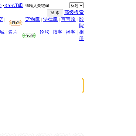
o
·
RSS订阅
高级搜索
宠
|
宠物库
|
法律库
|
百宝箱
|
影
院
城
|
名片
论坛
|
博客
|
播客
|
相
册