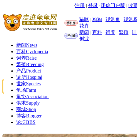
·
注册
|
登录
·
迷你门户版
|
收藏
猫咪
|
狗狗
|
观赏鱼
|
观赏
花卉
新闻
|
百科
|
饲养
|
繁殖
|
训
创业
新闻
News
百科
Cyclopedia
饲养
Raise
繁殖
Breeding
产品
Product
诊所
Hospital
世家
Species
龟场
Farm
龟协
Association
供求
Supply
商城
Shop
博客
Blogger
论坛
BBS