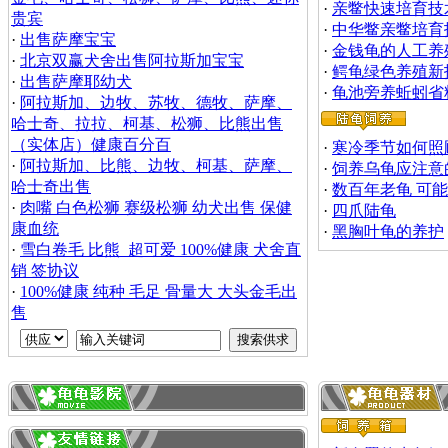
·
亲鳖快速培育技
贵宾
·
中华鳖亲鳖培育
·
出售萨摩宝宝
·
金钱龟的人工养
·
北京双赢犬舍出售阿拉斯加宝宝
·
鳄龟绿色养殖新
·
出售萨摩耶幼犬
·
龟池旁养蚯蚓省
·
阿拉斯加、边牧、苏牧、德牧、萨摩、
哈士奇、拉拉、柯基、松狮、比熊出售
（实体店）健康百分百
·
寒冷季节如何照
·
阿拉斯加、比熊、边牧、柯基、萨摩、
·
饲养乌龟应注意
哈士奇出售
·
数百年老龟 可
·
肉嘴 白色松狮 赛级松狮 幼犬出售 保健
·
四爪陆龟
康血统
·
黑胸叶龟的养护
·
雪白卷毛 比熊 超可爱 100%健康 犬舍直
销 签协议
·
100%健康 纯种 毛足 骨量大 大头金毛出
售