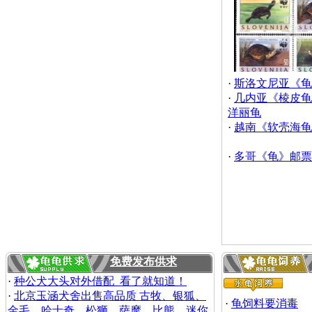
·
斯洛文尼亚《龟
·
几内亚《棱皮龟
洋丽龟
·
越南《软壳海龟
·
多哥《龟》邮票
免费发布供求
·
种公犬大头对外借配 看了就知道！
·
北京玉涵犬舍出售高品质 古牧、银狐、
·
龟饲料要消毒
金毛、哈士奇、松狮、萨摩、比熊、迷你