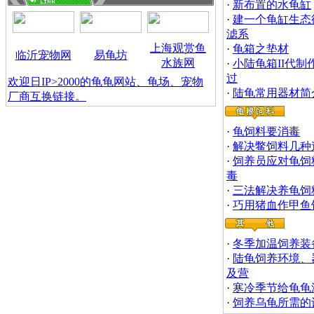
·
新布置的水龟缸
·
建一个龟缸生态
滤系
上海观赏鱼
·
龟箱之垫材
临沂宠物网
易龟坊
水族网
·
小陆龟箱II代制
过
欢迎日IP>2000的龟龟网站、龟场、宠物
·
陆龟常用器材简
厂商互换链接。
·
龟饲料要消毒
·
解决鳖饲料几种
·
饲养员应对龟饲
毒
·
三法解决养龟饲
·
巧用猪血作甲鱼
·
冬季加温饲养装
·
陆龟饲养环境、
及营
·
寒冷季节给龟龟
·
饲养乌龟所需的