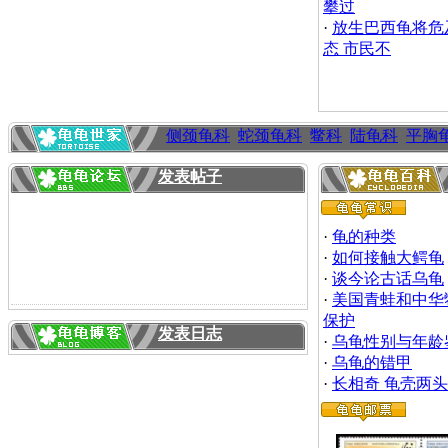
攀过
·
放生巴西龟将危
态 市民不
侧颈龟科
蛇颈龟科
鳖科
陆龟科
平胸
发表帖子
·
龟的种类
·
如何接触大鳄龟
·
谈今论古话乌龟
·
美国青蛙和中华
保护
发表日志
·
乌龟性别与年龄
·
乌龟的错甲
·
长相奇 龟壳两