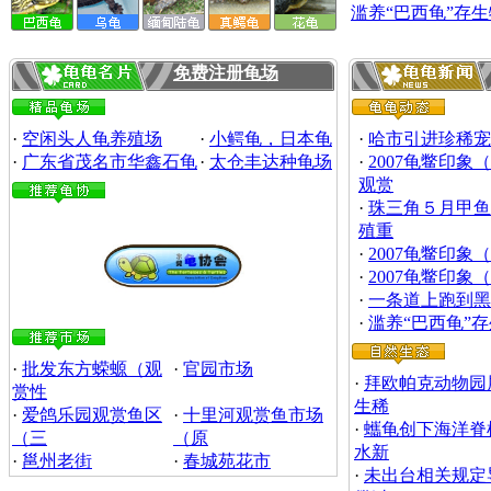
滥养“巴西龟”存
免费注册龟场
·
空闲头人龟养殖场
·
小鳄龟，日本龟
·
哈市引进珍稀宠
·
广东省茂名市华鑫石龟
·
太仓丰达种龟场
·
2007龟鳖印象
观赏
·
珠三角５月甲鱼
殖重
·
2007龟鳖印象
·
2007龟鳖印象
·
一条道上跑到黑
·
滥养“巴西龟”
·
批发东方蝾螈（观
·
官园市场
·
拜欧帕克动物园
赏性
生稀
·
爱鸽乐园观赏鱼区
·
十里河观赏鱼市场
·
蠵龟创下海洋脊
（三
（原
水新
·
邕州老街
·
春城苑花市
·
未出台相关规定