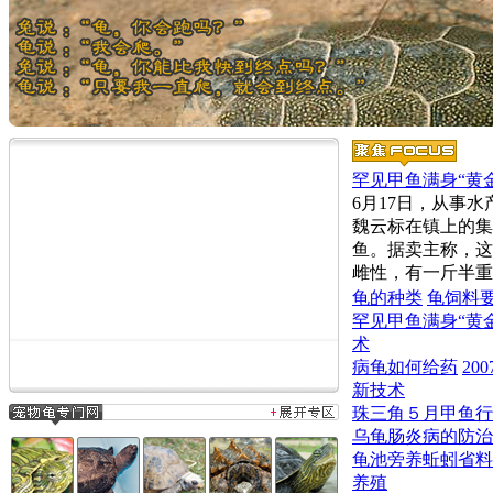
罕见甲鱼满身“黄
6月17日，从事
魏云标在镇上的集
鱼。据卖主称，这
雌性，有一斤半重
龟的种类
龟饲料
罕见甲鱼满身“黄
术
病龟如何给药
2
新技术
珠三角５月甲鱼行
乌龟肠炎病的防治
龟池旁养蚯蚓省料
养殖