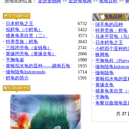
您现在的位置：
走进宠物网
>>
走进龟龟网
>>
龟龟百科
>>
龟龟品种
·
日本鳄龟之王
6732
·
绿毛龟的品种
·
拟鳄龟（小鳄龟）
5422
·
特养贵族：鳄龟
·
猪鼻龟美欣赏（二）
3573
·
马来平背龟（马
·
特养贵族：鳄龟
3043
·
日本鳄龟之王
·
三线闭壳龟（金钱龟）
2741
·
小鳄四个亚种的
·
黄缘闭壳龟（黄缘盒龟）
2066
·
蛛网龟
·
平胸龟鉴
1980
·
平胸龟科（Platy
·
黄喉拟水龟的亚种——越南石龟
1935
·
缅甸陆龟Indotest
·
缅甸陆龟Indotestudo
1714
·
缅甸陆龟
·
鳄龟的简介
1591
·
黄喉拟水龟的亚
·
黄缘盒龟
·
猪鼻龟美欣赏（
·
平胸龟
·
龟鳖目曲颈龟亚
共
27