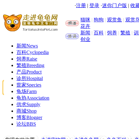
·
注册
|
登录
·
迷你门户版
|
收藏
猫咪
|
狗狗
|
观赏鱼
|
观赏
花卉
新闻
|
百科
|
饲养
|
繁殖
|
训
创业
新闻
News
百科
Cyclopedia
饲养
Raise
繁殖
Breeding
产品
Product
诊所
Hospital
世家
Species
龟场
Farm
龟协
Association
供求
Supply
商城
Shop
博客
Blogger
论坛
BBS