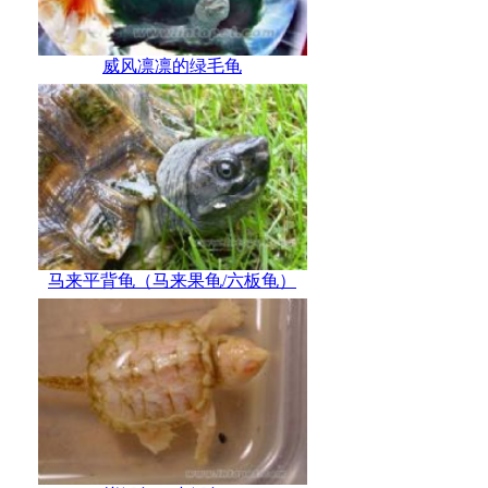
威风凛凛的绿毛龟
马来平背龟（马来果龟/六板龟）