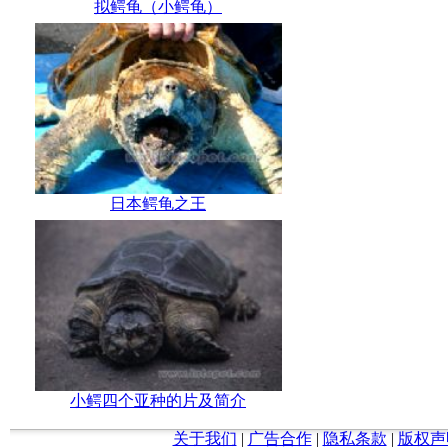
拟鳄龟（小鳄龟）
日本鳄龟之王
小鳄四个亚种的片及简介
关于我们
|
广告合作
|
隐私条款
|
版权声