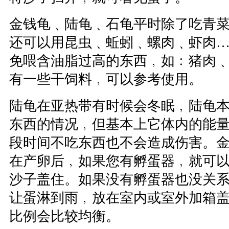
金钱龟﹑陆龟﹑石龟平时除了吃青
还可以用昆虫﹑蚯蚓﹑螺肉﹑虾肉
免喂含油脂过高的东西﹐如﹕猪肉
有一些干饲料﹐可以参考使用。
陆龟在亚热带有时候会冬眠﹐陆龟
东西的情况﹐但基本上它体内的能
段时间不吃东西也不会造成伤害。
在产卵后﹐如果您有孵蛋器﹐就可
沙子盖住。如果没有孵蛋器也没关
让蛋淋到雨﹐放在室内或室外加箱
比例会比较均衡。