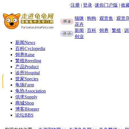
·
注册
|
登录
·
迷你门户版
|
收藏
猫咪
|
狗狗
|
观赏鱼
|
观赏
花卉
新闻
|
百科
|
饲养
|
繁殖
|
训
创业
新闻
News
百科
Cyclopedia
饲养
Raise
繁殖
Breeding
产品
Product
诊所
Hospital
世家
Species
龟场
Farm
龟协
Association
供求
Supply
商城
Shop
博客
Blogger
论坛
BBS