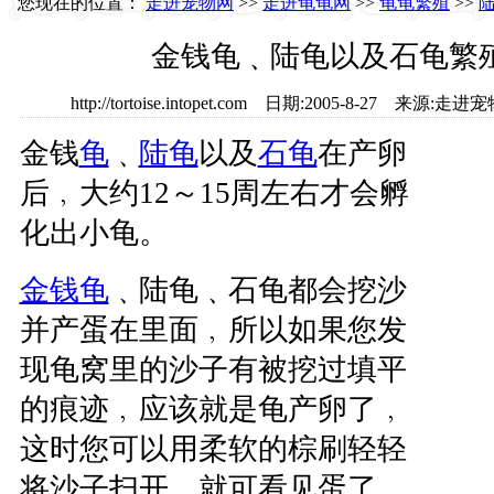
您现在的位置：
走进宠物网
>>
走进龟龟网
>>
龟龟繁殖
>>
金钱龟﹑陆龟以及石龟繁
http://tortoise.intopet.com 日期:2005-8-27
金钱
龟
﹑
陆龟
以及
石龟
在产卵
后﹐大约12～15周左右才会孵
化出小龟。
金钱龟
﹑陆龟﹑石龟都会挖沙
并产蛋在里面﹐所以如果您发
现龟窝里的沙子有被挖过填平
的痕迹﹐应该就是龟产卵了﹐
这时您可以用柔软的棕刷轻轻
将沙子扫开﹐就可看见蛋了。