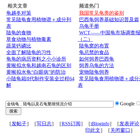
相关文章
频道热门
龟越冬对策
我国常见龟类的鉴别
常见陆龟食用植物谱＋成分列
巴西龟饲养基础知识普及篇
表
乌龟手册
陆龟的食物
WCT——中国龟市场调查
草食动物与植物毒素
（二）
蔬菜钙磷比
陆龟窝的布置
全面了解陆龟的习性
龟忌禁的食品
龟龟的病历资料之小小诊所
如何饲养巴西龟
黄喉拟水龟和越南石龟的区别
饲养乌龟的方法
黄喉拟水龟“白眼病”的防治
宠物陆龟饲养
小陆龟箱II代制作安装全过程64
常见陆龟食用植物谱＋成分
解
表
Google
［
发帖子
］［
写日志
］［
RSS订阅
］［
iBloginfo
］［
发表评论
印此文
］［
关闭窗口
］