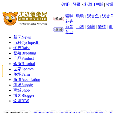
·
注册
|
登录
·
迷你门户版
|
收藏
猫咪
|
狗狗
|
观赏鱼
|
观赏
花卉
新闻
|
百科
|
饲养
|
繁殖
|
训
创业
新闻
News
百科
Cyclopedia
饲养
Raise
繁殖
Breeding
产品
Product
诊所
Hospital
世家
Species
龟场
Farm
龟协
Association
供求
Supply
商城
Shop
博客
Blogger
论坛
BBS