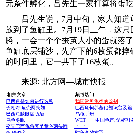
无条件孵化，吕先生一家打算将蛋
吕先生说，7月中旬，家人知道
放到了鱼缸里。7月19日上午，这只
腾，一会一个个蚕茧大小的蛋就落了
鱼缸底层铺沙，先产下的6枚蛋都摔
的时间里，它一共下了16枚蛋。
来源: 北方网—城市快报
相关文章
频道热门
巴西龟是如何进行选购
我国常见龟类的鉴别
长相奇 龟壳两头翘
巴西龟饲养基础知识普及篇
巴西龟朦眼症防治
乌龟手册
乌龟冬眠
WCT——中国龟市场调查
变异巴西龟龟壳呈黄色两头翻
（二）
翘 酷似金
陆龟窝的布置