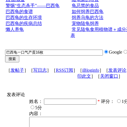
警惕“生态杀手”——巴西龟
龟忌禁的食品
巴西龟的食谱
如何饲养巴西龟
巴西龟的生存环境
饲养乌龟的方法
巴西龟的疾病总结
宠物陆龟饲养
懒人养龟
常见陆龟食用植物谱＋成分
表
Google
［
发帖子
］［
写日志
］［
RSS订阅
］［
iBloginfo
］［
发表评论
印此文
］［
关闭窗口
］
发表评论
姓名：
*
评分：
1
5分
内容：