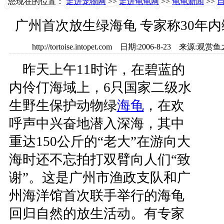
您现在的位置：
走进宠物网
>>
走进龟龟网
>>
龟龟新闻
>>
广州首次放生绿海龟 专家称30年内
http://tortoise.intopet.com 日期:2006-8-23
昨天上午11时许，在碧蓝的
内伶仃海域上，6只国家二级水
生野生保护动物绿
海
龟
，在欢
呼声中兴奋地潜入深海，其中
重达150公斤的“老大”在游向大
海时还不忘拍打双臂向人们“致
谢”。这是广州市渔政支队和广
州海洋馆首次联手举行的海龟
回归自然的放生活动。有专家