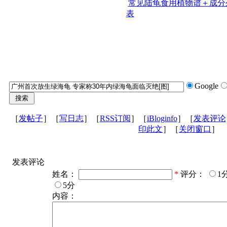
常见陆龟食用植物谱＋成分
表
Google
［
发帖子
］［
写日志
］［
RSS订阅
］［
iBloginfo
］［
发表评论
印此文
］［
关闭窗口
］
发表评论
姓名：
*
评分：
1
5分
内容：