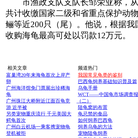
市渔政支队支队长邹荣亚称，从2
共计收缴国家二级和省重点保护动
鲡等近200只（尾）。他说，根据我
收购海龟最高可处以罚款12万元。
相关文章
频道热门
富巢湾20年来海龟首次上岸产
我国常见龟类的鉴别
卵
巴西龟饲养基础知识普及篇
广州海洋馆免门票展出珍稀海
乌龟手册
龟
WCT——中国龟市场调查
广州珠江大桥附近江面百龟竞
（二）
游 近半被
陆龟窝的布置
另类宠物重庆流行 千元美国大
龟忌禁的食品
鳄龟首次
如何饲养巴西龟
广州白云机场一乘客携宠物龟
饲养乌龟的方法
登机被拒
宠物陆龟饲养