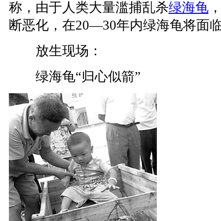
称，由于人类大量滥捕乱杀
绿海龟
断恶化，在20—30年内绿海龟将面
放生现场：
绿海龟“归心似箭”