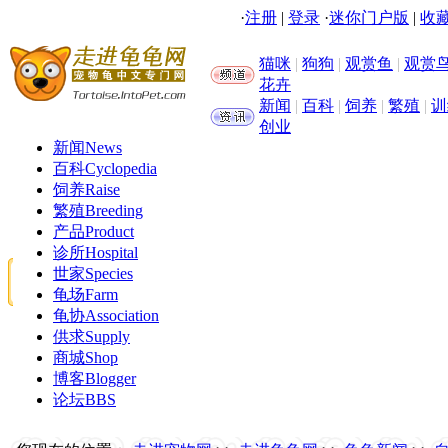
·
注册
|
登录
·
迷你门户版
|
收藏
猫咪
|
狗狗
|
观赏鱼
|
观赏
花卉
新闻
|
百科
|
饲养
|
繁殖
|
训
创业
新闻
News
百科
Cyclopedia
饲养
Raise
繁殖
Breeding
产品
Product
诊所
Hospital
世家
Species
龟场
Farm
龟协
Association
供求
Supply
商城
Shop
博客
Blogger
论坛
BBS