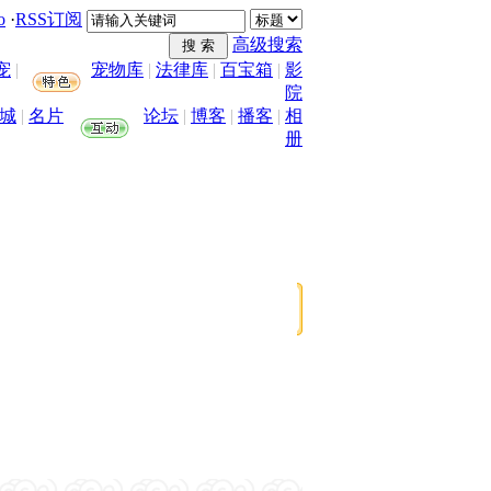
o
·
RSS订阅
高级搜索
宠
|
宠物库
|
法律库
|
百宝箱
|
影
院
城
|
名片
论坛
|
博客
|
播客
|
相
册