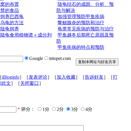
龟窝的布置
陆龟结石的成因、分析、预
忌禁的食品
防与解决
何饲养巴西龟
加强管理预防甲鱼疾病
养乌龟的方法
鳖鳃腺炎的预防和治疗
物陆龟饲养
龟类常见疾病的预防与治疗
见陆龟食用植物谱＋成分列
甲鱼越冬后期死亡原因及预
防
甲鱼疾病的特点和预防
Google
intopet.com
［
iBloginfo
］［
发表评论
］［
加入收藏
］［
告诉好友
］［
打
印此文
］［
关闭窗口
］
*
评分：
1分
2分
3分
4分