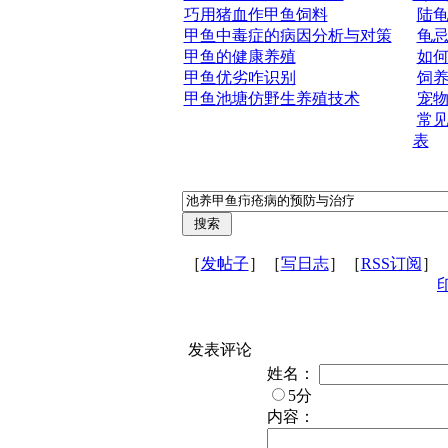
巧用猪血作甲鱼饲料
陆
甲鱼中毒症的病因分析与对策
龟
甲鱼的健康养殖
如
甲鱼优劣咋识别
饲
甲鱼池塘仿野生养殖技术
宠
常
表
［
发帖子
］［
写日志
］［
RSS订阅
］
发表评论
姓名：
5分
内容：