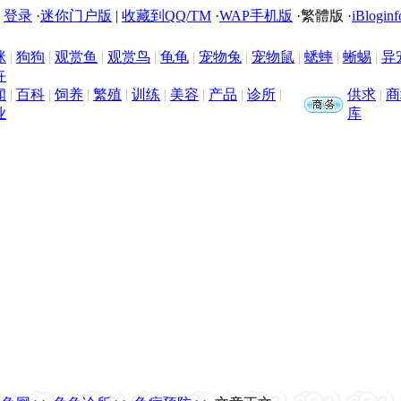
|
登录
·
迷你门户版
|
收藏到QQ/TM
·
WAP手机版
·
繁體版
·
iBloginf
咪
|
狗狗
|
观赏鱼
|
观赏鸟
|
龟龟
|
宠物兔
|
宠物鼠
|
蟋蟀
|
蜥蜴
|
异
卉
闻
|
百科
|
饲养
|
繁殖
|
训练
|
美容
|
产品
|
诊所
|
供求
|
商
业
库