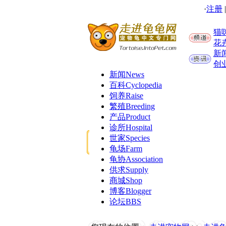
·
注册
猫
花
新
创
新闻
News
百科
Cyclopedia
饲养
Raise
繁殖
Breeding
产品
Product
诊所
Hospital
世家
Species
龟场
Farm
龟协
Association
供求
Supply
商城
Shop
博客
Blogger
论坛
BBS