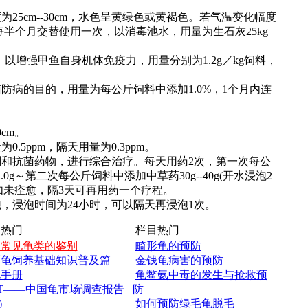
25cm--30cm，水色呈黄绿色或黄褐色。若气温变化幅度
半个月交替使用一次，以消毒池水，用量为生石灰25kg
，以增强甲鱼自身机体免疫力，用量分别为1.2g／kg饲料，
防病的目的，用量为每公斤饲料中添加1.0%，1个月内连
cm。
5ppm，隔天用量为0.3ppm。
剂和抗菌药物，进行综合治疗。每天用药2次，第一次每公
E2.0g～第二次每公斤饲料中添加中草药30g--40g(开水浸泡2
。如未痊愈，隔3天可再用药一个疗程。
，浸泡时间为24小时，可以隔天再浸泡1次。
热门
栏目热门
国常见龟类的鉴别
畸形龟的预防
西龟饲养基础知识普及篇
金钱龟病害的预防
龟手册
龟鳖氨中毒的发生与抢救预
T——中国龟市场调查报告
防
）
如何预防绿毛龟脱毛