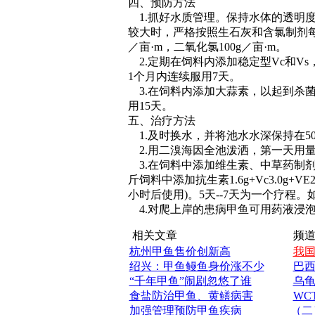
四、预防方法
1.抓好水质管理。保持水体的透明度为
较大时，严格按照生石灰和含氯制剂每
／亩·m，二氧化氯100g／亩·m。
2.定期在饲料内添加稳定型Vc和Vs
1个月内连续服用7天。
3.在饲料内添加大蒜素，以起到杀菌
用15天。
五、治疗方法
1.及时换水，并将池水水深保持在50
2.用二溴海因全池泼洒，第一天用量为0.
3.在饲料中添加维生素、中草药制
斤饲料中添加抗生素1.6g+Vc3.0g+V
小时后使用)。5天--7天为一个疗程
4.对爬上岸的患病甲鱼可用药液浸泡
相关文章
频道
杭州甲鱼售价创新高
我
绍兴：甲鱼鳗鱼身价涨不少
巴
“千年甲鱼”闹剧忽悠了谁
乌
食盐防治甲鱼、黄鳝病害
WC
加强管理预防甲鱼疾病
（二