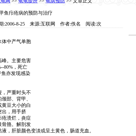
龟龟网
>>
龟龟诊所
>>
龟病预防
>> 文章正文
甲鱼疖疮病的预防与治疗
et.com 日期:2006-8-25 来源:互联网 作者:佚名 阅读:
次
水体中产气单胞
高峰。主要危害
--80%，死亡
g的甲鱼亦发现感染
瘦，严重时头不
的颈部、背甲、
或黄豆大小的白
突出，用手挤
疖疮溃烂，炎症
肢骨胳。解剖发
粘液，肝脏颜色变淡或呈土黄色，肠道充血。