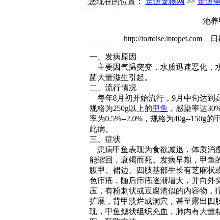
您现在的位置：
走进宠物网
>>
走进
池养
http://tortoise.intop
一、发病原因
主要因气温突变，水质迅速恶化，
菌大量滋生引起。
二、流行情况
每年8月初开始流行，9月中旬达到
规格为250g以上的
甲鱼
，感染率达30%
率为0.5%--2.0%，规格为40g--150
此病。
三、症状
患病甲鱼表现为食欲减退，体质消
能缩回，衰竭而死。发病早期，甲鱼
腹甲、裙边、四肢基部生长有芝麻状
色疖疮，随后疖疮逐渐增大，并向外
压，有粉刺状或豆腐渣似的内容物，
扩展，背甲溃烂成洞穴，甚至露出四
现，甲鱼鳃状组织充血，肺内有大量