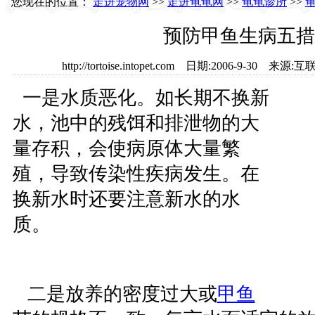
您现在的位置：
走进宠物网
>>
走进龟龟网
>>
龟龟诊所
>>
预防甲鱼生病五措
http://tortoise.intopet.com 日期:2006-9-3
一是水质恶化。如长期不换新
水，池中的残饵和排泄物的大
量存积，会使病原体大量繁
殖，导致传染性疾病发生。在
换新水时还要注意新水的水
质。
二是放养的密度过大或
甲鱼