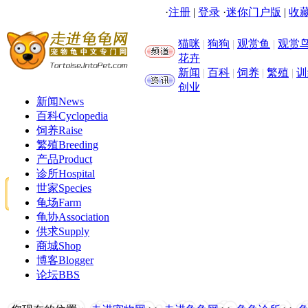
·
注册
|
登录
·
迷你门户版
|
收藏
猫咪
|
狗狗
|
观赏鱼
|
观赏
花卉
新闻
|
百科
|
饲养
|
繁殖
|
训
创业
新闻
News
百科
Cyclopedia
饲养
Raise
繁殖
Breeding
产品
Product
诊所
Hospital
世家
Species
龟场
Farm
龟协
Association
供求
Supply
商城
Shop
博客
Blogger
论坛
BBS