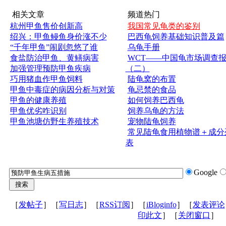
相关文章
频道热门
杭州甲鱼售价创新高
我国常见龟类的鉴别
绍兴：甲鱼鳗鱼身价涨不少
巴西龟饲养基础知识普及篇
“千年甲鱼”闹剧忽悠了谁
乌龟手册
食盐防治甲鱼、黄鳝病害
WCT——中国龟市场调查
加强管理预防甲鱼疾病
（二）
巧用猪血作甲鱼饲料
陆龟窝的布置
甲鱼中毒症的病因分析与对策
龟忌禁的食品
甲鱼的健康养殖
如何饲养巴西龟
甲鱼优劣咋识别
饲养乌龟的方法
甲鱼池塘仿野生养殖技术
宠物陆龟饲养
常见陆龟食用植物谱＋成分
表
Google
［
发帖子
］［
写日志
］［
RSS订阅
］［
iBloginfo
］［
发表评论
印此文
］［
关闭窗口
］