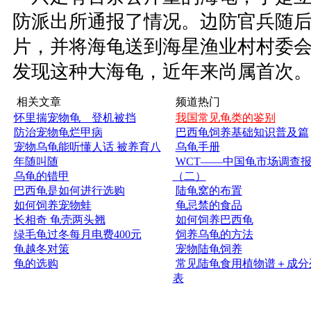
防派出所通报了情况。边防官兵随
片，并将海龟送到海星渔业村村委
发现这种大海龟，近年来尚属首次
相关文章
频道热门
怀里揣宠物龟 登机被挡
我国常见龟类的鉴别
防治宠物龟烂甲病
巴西龟饲养基础知识普及篇
宠物乌龟能听懂人话 被养育八
乌龟手册
年随叫随
WCT——中国龟市场调查
乌龟的错甲
（二）
巴西龟是如何进行选购
陆龟窝的布置
如何饲养宠物蛙
龟忌禁的食品
长相奇 龟壳两头翘
如何饲养巴西龟
绿毛龟过冬每月电费400元
饲养乌龟的方法
龟越冬对策
宠物陆龟饲养
龟的选购
常见陆龟食用植物谱＋成分
表