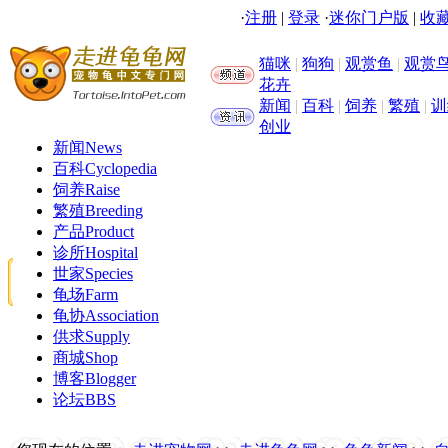
·
注册
|
登录
·
迷你门户版
|
收藏
猫咪
|
狗狗
|
观赏鱼
|
观赏
花卉
新闻
|
百科
|
饲养
|
繁殖
|
训
创业
新闻
News
百科
Cyclopedia
饲养
Raise
繁殖
Breeding
产品
Product
诊所
Hospital
世家
Species
龟场
Farm
龟协
Association
供求
Supply
商城
Shop
博客
Blogger
论坛
BBS