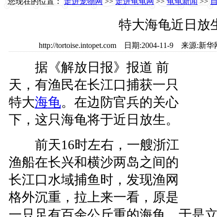
您现在的位置：
走进宠物网
>>
走进龟龟网
>>
龟龟新闻
>>
特大海龟近日放
http://tortoise.intopet.com 日期:2004-11-9
据《解放日报》报道 前
天，有渔民在长江口捕获一只
特大
海
龟
。在边防官兵的关心
下，这只海龟将于近日放生。
前天16时左右，一艘浙江
渔船在长兴和横沙两岛之间的
长江口水域捕鱼时，发现渔网
格外沉重，拉上来一看，原是
一只足有百余公斤重的海龟，于是