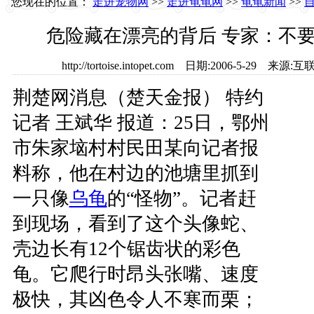
您现在的位置：
走进宠物网
>>
走进龟龟网
>>
龟龟新闻
>>
危险藏在漂亮的背后 专家：不
http://tortoise.intopet.com 日期:2006-5-2
荆楚网消息（楚天金报） 特约
记者 王斌华 报道：25日，鄂州
市朱家垴村村民田某向记者报
料称，他在村边的池塘里抓到
一只像
乌
龟
的“怪物”。记者赶
到现场，看到了这个头像蛇、
壳边长有12个锯齿状的彩色
龟。它爬行时昂头张嘴、速度
极快，其凶色令人不寒而栗；