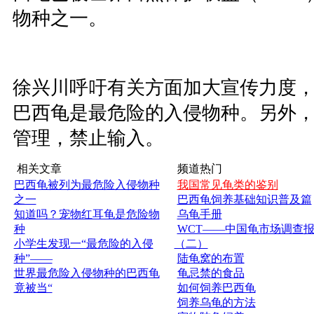
物种之一。
徐兴川呼吁有关方面加大宣传力度
巴西龟是最危险的入侵物种。另外
管理，禁止输入。
相关文章
频道热门
巴西龟被列为最危险入侵物种
我国常见龟类的鉴别
之一
巴西龟饲养基础知识普及篇
知道吗？宠物红耳龟是危险物
乌龟手册
种
WCT——中国龟市场调查
小学生发现一“最危险的入侵
（二）
种”——
陆龟窝的布置
世界最危险入侵物种的巴西龟
龟忌禁的食品
竟被当“
如何饲养巴西龟
饲养乌龟的方法