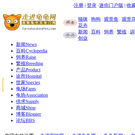
·
注册
|
登录
·
迷你门户版
|
收藏
猫咪
|
狗狗
|
观赏鱼
|
观赏
花卉
新闻
|
百科
|
饲养
|
繁殖
|
训
创业
新闻
News
百科
Cyclopedia
饲养
Raise
繁殖
Breeding
产品
Product
诊所
Hospital
世家
Species
龟场
Farm
龟协
Association
供求
Supply
商城
Shop
博客
Blogger
论坛
BBS