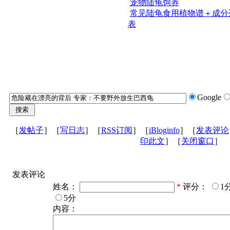
宠物陆龟饲养
常见陆龟食用植物谱＋成分
表
Google
［
发帖子
］［
写日志
］［
RSS订阅
］［
iBloginfo
］［
发表评论
印此文
］［
关闭窗口
］
发表评论
姓名：
*
评分：
1
5分
内容：