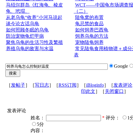
马绍尔群岛《红海龟、棱皮
WCT——中国龟市场调查
龟、玳瑁、
（二）
从老乌龟“收养”小河马说起
陆龟窝的布置
谈今论古话乌龟
龟忌禁的食品
如何照顾冬眠的乌龟
如何饲养巴西龟
防治宠物龟烂甲病
饲养乌龟的方法
聚焦乌龟的生活习性及繁殖
宠物陆龟饲养
养殖乌龟的敌害与水温
常见陆龟食用植物谱＋成分
表
Google
［
发帖子
］［
写日志
］［
RSS订阅
］［
iBloginfo
］［
发表评论
印此文
］［
关闭窗口
］
发表评论
姓名：
*
评分：
1
5分
内容：