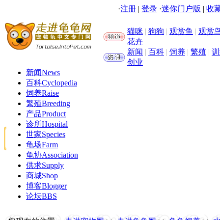
·
注册
|
登录
·
迷你门户版
|
收藏
猫咪
|
狗狗
|
观赏鱼
|
观赏
花卉
新闻
|
百科
|
饲养
|
繁殖
|
训
创业
新闻
News
百科
Cyclopedia
饲养
Raise
繁殖
Breeding
产品
Product
诊所
Hospital
世家
Species
龟场
Farm
龟协
Association
供求
Supply
商城
Shop
博客
Blogger
论坛
BBS