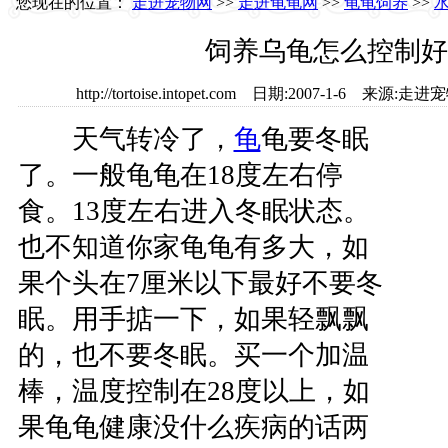
您现在的位置：
走进宠物网
>>
走进龟龟网
>>
龟龟饲养
>>
饲养乌龟怎么控制好
http://tortoise.intopet.com 日期:2007-1-6 
天气转冷了，
龟
龟要冬眠
了。一般龟龟在18度左右停
食。13度左右进入冬眠状态。
也不知道你家龟龟有多大，如
果个头在7厘米以下最好不要冬
眠。用手掂一下，如果轻飘飘
的，也不要冬眠。买一个加温
棒，温度控制在28度以上，如
果龟龟健康没什么疾病的话两