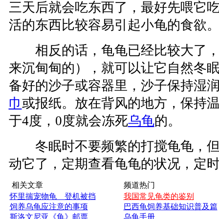
三天后就会吃东西了，最好先喂它
活的东西比较容易引起小龟的食欲
相反的话，龟龟已经比较大了，
来沉甸甸的），就可以让它自然冬
备好的沙子或容器里，沙子保持湿
巾
或报纸。放在背风的地方，保持
于4度，0度就会冻死
乌龟
的。
冬眠时不要频繁的打搅龟龟，但
动它了，定期查看龟龟的状况，定
相关文章
频道热门
怀里揣宠物龟 登机被挡
我国常见龟类的鉴别
饲养乌龟应注意的事项
巴西龟饲养基础知识普及篇
斯洛文尼亚《龟》邮票
乌龟手册