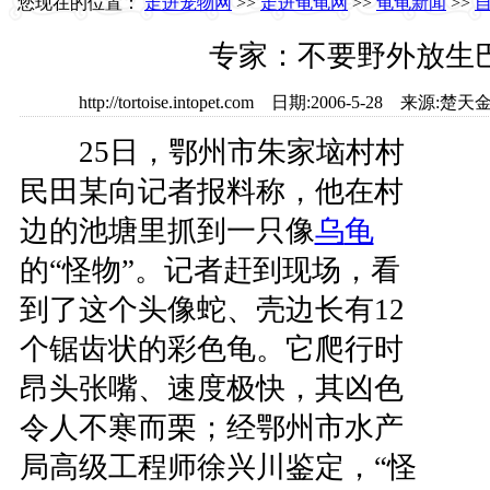
您现在的位置：
走进宠物网
>>
走进龟龟网
>>
龟龟新闻
>>
专家：不要野外放生
http://tortoise.intopet.com 日期:2006-5-28
25日，鄂州市朱家垴村村
民田某向记者报料称，他在村
边的池塘里抓到一只像
乌
龟
的“怪物”。记者赶到现场，看
到了这个头像蛇、壳边长有12
个锯齿状的彩色龟。它爬行时
昂头张嘴、速度极快，其凶色
令人不寒而栗；经鄂州市水产
局高级工程师徐兴川鉴定，“怪