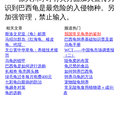
识到巴西龟是最危险的入侵物种。
加强管理，禁止输入。
相关文章
频道热门
斯洛文尼亚《龟》邮票
我国常见龟类的鉴别
马绍尔群岛《红海龟、棱皮
巴西龟饲养基础知识普及篇
龟、玳瑁、
乌龟手册
无公害中华草龟：养殖技术规
WCT——中国龟市场调查
范
（二）
乌龟的错甲
陆龟窝的布置
巴西龟是如何进行选购
龟忌禁的食品
长相奇 龟壳两头翘
如何饲养巴西龟
绿毛龟过冬每月电费400元
饲养乌龟的方法
七彩龟白眼病的防治
宠物陆龟饲养
龟越冬对策
常见陆龟食用植物谱＋成分
龟的选购
表