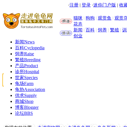
·
注册
|
登录
·
迷你门户版
|
收藏
猫咪
|
狗狗
|
观赏鱼
|
观赏
花卉
新闻
|
百科
|
饲养
|
繁殖
|
训
创业
新闻
News
百科
Cyclopedia
饲养
Raise
繁殖
Breeding
产品
Product
诊所
Hospital
世家
Species
龟场
Farm
龟协
Association
供求
Supply
商城
Shop
博客
Blogger
论坛
BBS