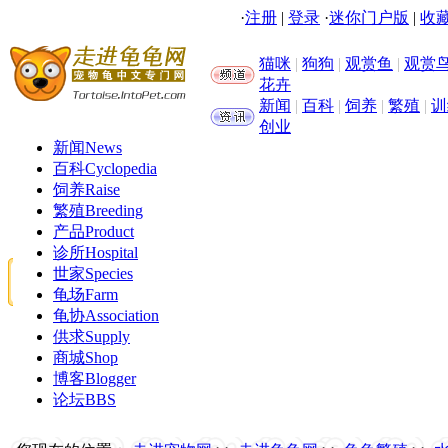
·
注册
|
登录
·
迷你门户版
|
收藏
猫咪
|
狗狗
|
观赏鱼
|
观赏
花卉
新闻
|
百科
|
饲养
|
繁殖
|
训
创业
新闻
News
百科
Cyclopedia
饲养
Raise
繁殖
Breeding
产品
Product
诊所
Hospital
世家
Species
龟场
Farm
龟协
Association
供求
Supply
商城
Shop
博客
Blogger
论坛
BBS