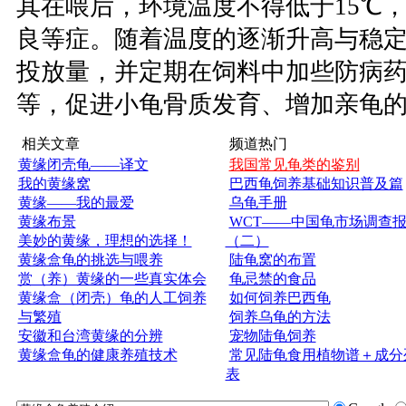
其在喂后，环境温度不得低于15℃
良等症。随着温度的逐渐升高与稳
投放量，并定期在饲料中加些防病药
等，促进小龟骨质发育、增加亲龟
相关文章
频道热门
黄缘闭壳龟——译文
我国常见龟类的鉴别
我的黄缘窝
巴西龟饲养基础知识普及篇
黄缘——我的最爱
乌龟手册
黄缘布景
WCT——中国龟市场调查
美妙的黄缘，理想的选择！
（二）
黄缘盒龟的挑选与喂养
陆龟窝的布置
赏（养）黄缘的一些真实体会
龟忌禁的食品
黄缘盒（闭壳）龟的人工饲养
如何饲养巴西龟
与繁殖
饲养乌龟的方法
安徽和台湾黄缘的分辨
宠物陆龟饲养
黄缘盒龟的健康养殖技术
常见陆龟食用植物谱＋成分
表