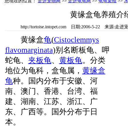
您现在的位置：
走进宠物网
>>
走进龟龟网
>>
龟龟繁殖
>>
黄缘盒龟养殖介
http://tortoise.intopet.com 日期:2006-5-22
黄缘盒
龟
(
Cistoclemmys
flavomarginata
)别名断板龟、呷
蛇龟、
夹板龟
、
黄板龟
。分类
地位为龟科，盒龟属，
黄缘盒
龟
种。国内分布于安徽、河
南、澳门、香港、台湾、福
建、湖南、江苏、浙江、广
东、广西等。国外分布于日
本。