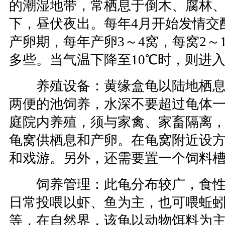
的潮湿地带，常栖息于倒木、腐林
下，昼伏夜出。每年4月开始发情交
产卵期，每年产卵3～4窝，每窝2～
多些。当气温下降至10℃时，则进
养殖设备：黄缘盒龟以陆地栖息
两便的池饲养，水深不要超过龟体
庭院内养殖，须与家禽、家畜隔离
龟窝供栖息和产卵。在龟窝附近设
和戏游。另外，还需要置一个饲料
饲养管理：此龟分布较广，食性
日常投喂以虾、鱼为主，也可喂蚯
等，在自然界，该龟以动物饵料为