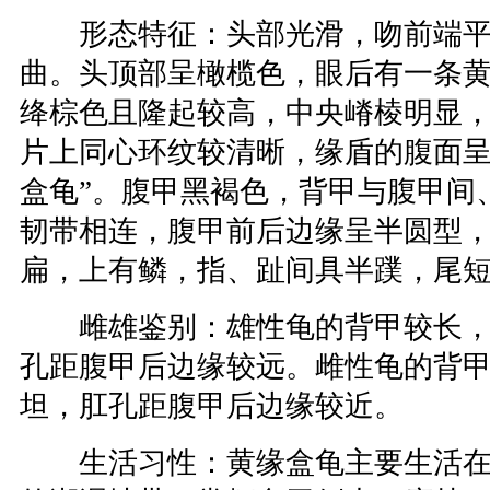
形态特征：头部光滑，吻前端平
曲。头顶部呈橄榄色，眼后有一条黄
绛棕色且隆起较高，中央嵴棱明显
片上同心环纹较清晰，缘盾的腹面呈
盒龟”。腹甲黑褐色，背甲与腹甲间
韧带相连，腹甲前后边缘呈半圆型
扁，上有鳞，指、趾间具半蹼，尾
雌雄鉴别：雄性龟的背甲较长，
孔距腹甲后边缘较远。雌性龟的背
坦，肛孔距腹甲后边缘较近。
生活习性：黄缘盒龟主要生活在