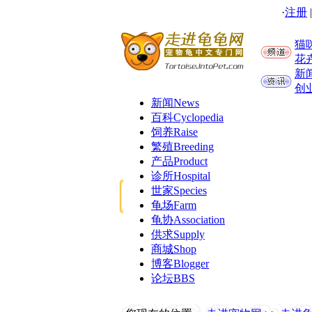
·
注册
猫
花
新
创
新闻
News
百科
Cyclopedia
饲养
Raise
繁殖
Breeding
产品
Product
诊所
Hospital
世家
Species
龟场
Farm
龟协
Association
供求
Supply
商城
Shop
博客
Blogger
论坛
BBS