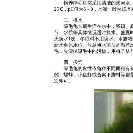
饲养绿毛龟需采用清洁的溪河水、山
25℃，pH值为6～8，水深一般为15
三、换水
绿毛龟长期生活在水中，残饵、粪
节、水质等具体情况适时换水。盛夏时
天换水1次，冬眠时不用换水。水族
新水至原水位。注意换水前后的温差
毛，先漂掉绿毛中的污物，用梳子从
四、投饲
绿毛龟的食性依龟种不同而稍有差
蚓、螺蚌、小鱼虾或畜禽下脚料等都是
次即可。