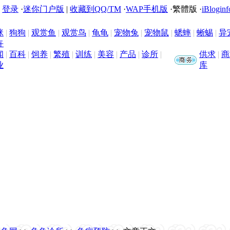
|
登录
·
迷你门户版
|
收藏到QQ/TM
·
WAP手机版
·
繁體版
·
iBloginf
咪
|
狗狗
|
观赏鱼
|
观赏鸟
|
龟龟
|
宠物兔
|
宠物鼠
|
蟋蟀
|
蜥蜴
|
异
卉
闻
|
百科
|
饲养
|
繁殖
|
训练
|
美容
|
产品
|
诊所
|
供求
|
商
业
库