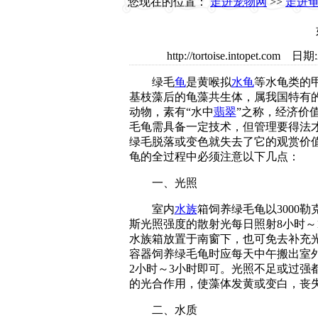
您现在的位置：
走进宠物网
>>
走进
http://tortoise.intopet
绿毛
龟
是黄喉拟
水龟
等水龟类的
基枝藻后的龟藻共生体，属我国特有
动物，素有“水中
翡翠
”之称，经济价
毛龟需具备一定技术，但管理要得法
绿毛脱落或变色就失去了它的观赏价
龟的全过程中必须注意以下几点：
一、光照
室内
水族
箱饲养绿毛龟以3000勒克
斯光照强度的散射光每日照射8小时～
水族箱放置于南窗下，也可免去补充
容器饲养绿毛龟时应每天中午搬出室
2小时～3小时即可。光照不足或过强
的光合作用，使藻体发黄或变白，丧
二、水质