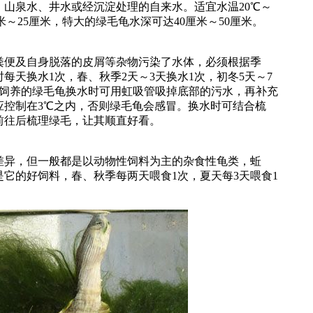
泉水、井水或经沉淀处理的自来水。适宜水温20℃～
厘米～25厘米，特大的绿毛龟水深可达40厘米～50厘米。
便及自身脱落的皮屑等杂物污染了水体，必须根据季
每天换水1次，春、秋季2天～3天换水1次，初冬5天～7
箱饲养的绿毛龟换水时可用虹吸管吸掉底部的污水，再补充
应控制在3℃之内，否则绿毛龟会感冒。换水时可结合梳
前往后梳理绿毛，让其顺直好看。
异，但一般都是以动物性饲料为主的杂食性龟类，蚯
它的好饲料，春、秋季每两天喂食1次，夏天每3天喂食1