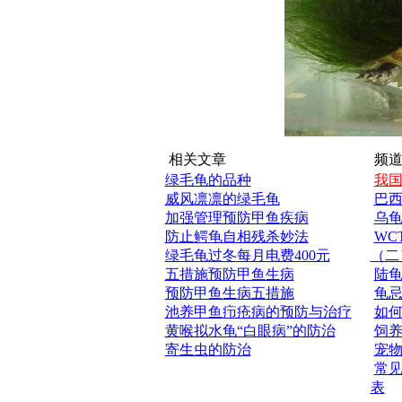
相关文章
频道
绿毛龟的品种
我
威风凛凛的绿毛龟
巴
加强管理预防甲鱼疾病
乌
防止鳄龟自相残杀妙法
WC
绿毛龟过冬每月电费400元
（二
五措施预防甲鱼生病
陆
预防甲鱼生病五措施
龟
池养甲鱼疖疮病的预防与治疗
如
黄喉拟水龟“白眼病”的防治
饲
寄生虫的防治
宠
常
表