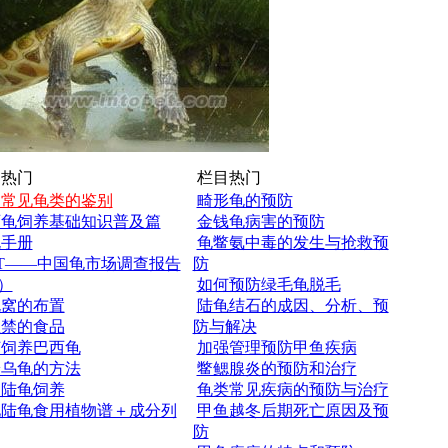
热门
栏目热门
国常见龟类的鉴别
畸形龟的预防
西龟饲养基础知识普及篇
金钱龟病害的预防
龟手册
龟鳖氨中毒的发生与抢救预
T——中国龟市场调查报告
防
）
如何预防绿毛龟脱毛
龟窝的布置
陆龟结石的成因、分析、预
忌禁的食品
防与解决
何饲养巴西龟
加强管理预防甲鱼疾病
养乌龟的方法
鳖鳃腺炎的预防和治疗
物陆龟饲养
龟类常见疾病的预防与治疗
见陆龟食用植物谱＋成分列
甲鱼越冬后期死亡原因及预
防