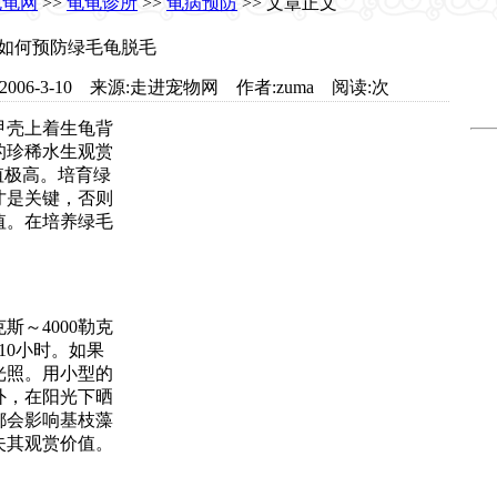
龟龟网
>>
龟龟诊所
>>
龟病预防
>> 文章正文
如何预防绿毛龟脱毛
.com 日期:2006-3-10 来源:走进宠物网 作者:zuma 阅读:
次
甲壳上着生龟背
的珍稀水生观赏
值极高。培育绿
才是关键，否则
值。在培养绿毛
斯～4000勒克
10小时。如果
光照。用小型的
外，在阳光下晒
都会影响基枝藻
失其观赏价值。