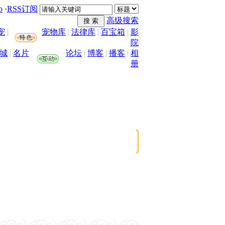
o
·
RSS订阅
高级搜索
宠
|
宠物库
|
法律库
|
百宝箱
|
影
院
城
|
名片
论坛
|
博客
|
播客
|
相
册