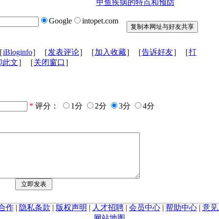
甲鱼疾病的特点和预防
Google
intopet.com
［
iBloginfo
］［
发表评论
］［
加入收藏
］［
告诉好友
］［
打
印此文
］［
关闭窗口
］
*
评分：
1分
2分
3分
4分
合作
|
隐私条款
|
版权声明
|
人才招聘
|
会员中心
|
帮助中心
|
意见
网站地图