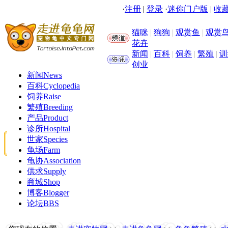
·
注册
|
登录
·
迷你门户版
|
收藏
猫咪
|
狗狗
|
观赏鱼
|
观赏
花卉
新闻
|
百科
|
饲养
|
繁殖
|
训
创业
新闻
News
百科
Cyclopedia
饲养
Raise
繁殖
Breeding
产品
Product
诊所
Hospital
世家
Species
龟场
Farm
龟协
Association
供求
Supply
商城
Shop
博客
Blogger
论坛
BBS