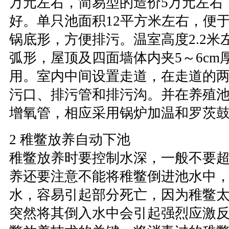
万元左右，简易型的造价5万元左右
好。单只池面积12平方米左右，便
锅底形，方便排污。温室高度2.2米
弧形，屋顶及四面墙体内夹5～6cm
用。室内中间设置走道，在走道的
污口、排污管和排污沟。并在养殖
增氧管，相应采用锅炉加温和罗茨
2 稚鳖放养自动下池
稚鳖放养时要控制水深，一般不要超
养还要注意不能将稚鳖倒进池水中
水，容易引起部分死亡，因为稚鳖
突然将其倒入水中会引起强烈应激