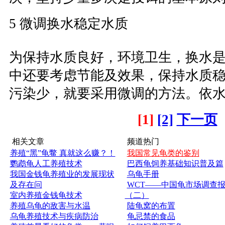
5 微调换水稳定水质
为保持水质良好，环境卫生，换水
中还要考虑节能及效果，保持水质
污染少，就要采用微调的方法。依
[1]
[2]
下一页
相关文章
频道热门
养殖“黑”龟鳖 真就这么赚？！
我国常见龟类的鉴别
鹦鹉龟人工养殖技术
巴西龟饲养基础知识普及篇
我国金钱龟养殖业的发展现状
乌龟手册
及存在问
WCT——中国龟市场调查
室内养殖金钱龟技术
（二）
养殖乌龟的敌害与水温
陆龟窝的布置
乌龟养殖技术与疾病防治
龟忌禁的食品