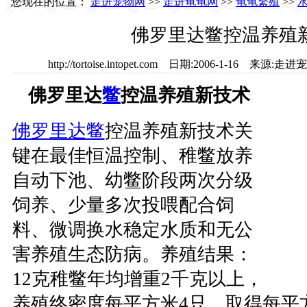
您现在的位置：
走进宠物网
>>
走进龟龟网
>>
龟龟繁殖
>>
佛罗里达鳖控温养殖
http://tortoise.intopet.com 日期:2006-1-16 
佛罗里达
鳖
控温养殖新技术
佛罗里达鳖
控温养殖新技术关
键在最佳恒温控制、稚鳖放养
自动下池、幼鳖阶段两次分级
饲养、少量多次投喂配合饲
料、微调换水稳定水质和无公
害养殖生态防病。养殖结果：
12克稚鳖年均增重2千克以上，
养殖终密度每平方米4只，取得每平