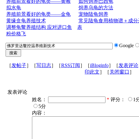
养殖前景看好的龟类——黄喉
如何饲养巴西龟
拟水龟
饲养乌龟的方法
养殖前景看好的龟类——金龟
宠物陆龟饲养
黄缘盒龟养殖技术
常见陆龟食用植物谱＋成分
调整龟鳖养殖结构 应对进口鱼
表
粉价格飞
Google
［
发帖子
］［
写日志
］［
RSS订阅
］［
iBloginfo
］［
发表评论
印此文
］［
关闭窗口
］
发表评论
姓名：
*
评分：
1
5分
内容：