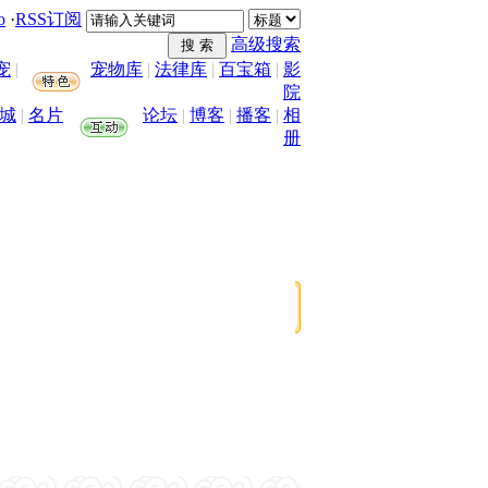
o
·
RSS订阅
高级搜索
宠
|
宠物库
|
法律库
|
百宝箱
|
影
院
城
|
名片
论坛
|
博客
|
播客
|
相
册