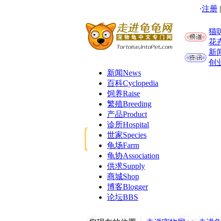
·
注册
猫
花
新
创
新闻
News
百科
Cyclopedia
饲养
Raise
繁殖
Breeding
产品
Product
诊所
Hospital
世家
Species
龟场
Farm
龟协
Association
供求
Supply
商城
Shop
博客
Blogger
论坛
BBS