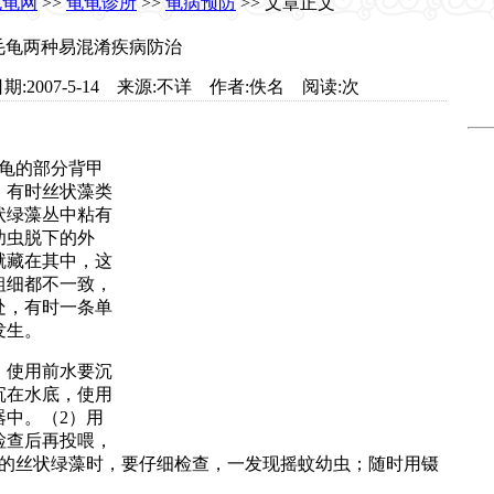
龟龟网
>>
龟龟诊所
>>
龟病预防
>> 文章正文
毛龟两种易混淆疾病防治
et.com 日期:2007-5-14 来源:不详 作者:佚名 阅读:
次
龟的部分背甲
，有时丝状藻类
状绿藻丛中粘有
幼虫脱下的外
就藏在其中，这
粗细都不一致，
处，有时一条单
发生。
，使用前水要沉
沉在水底，使用
中。（2）用
检查后再投喂，
龟的丝状绿藻时，要仔细检查，一发现摇蚊幼虫；随时用镊