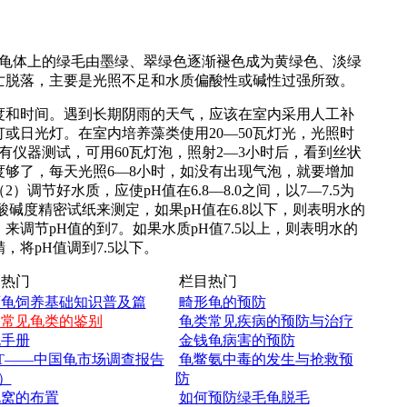
体上的绿毛由墨绿、翠绿色逐渐褪色成为黄绿色、淡绿
亡脱落，主要是光照不足和水质偏酸性或碱性过强所致。
和时间。遇到长期阴雨的天气，应该在室内采用人工补
或日光灯。在室内培养藻类使用20—50瓦灯光，光照时
有仪器测试，可用60瓦灯泡，照射2—3小时后，看到丝状
够了，每天光照6—8小时，如没有出现气泡，就要增加
调节好水质，应使pH值在6.8—8.0之间，以7—7.5为
酸碱度精密试纸来测定，如果pH值在6.8以下，则表明水的
调节pH值的到7。如果水质pH值7.5以上，则表明水的
将pH值调到7.5以下。
热门
栏目热门
西龟饲养基础知识普及篇
畸形龟的预防
国常见龟类的鉴别
龟类常见疾病的预防与治疗
龟手册
金钱龟病害的预防
T——中国龟市场调查报告
龟鳖氨中毒的发生与抢救预
）
防
龟窝的布置
如何预防绿毛龟脱毛