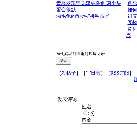
青岛发现罕见双头乌龟 两个头
龟
配合很默
如
绿毛龟的“绿毛”接种技术
饲
宠
常
表
［
发帖子
］［
写日志
］［
RSS订阅
］
发表评论
姓名：
5分
内容：