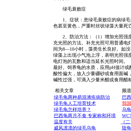
绿毛衰败症
1、症状：患绿毛衰败症的病绿毛龟
色甚至黄色，严重时丝状绿藻大量死
2、防治方法：（1）增加光照强度
充光照的方法。补充光照可用普通电灯
间为8—10小时，藻类生长良好。如没
绿藻上出现小气泡上浮，表明光照强度
电灯泡的瓦数和适当延长光照时间。（2）
最好。饲养龟的水质，应用pH值计或
酸性偏大，放入少量硼砂或食用面碱，来
碱性过强，可滴入少量米醋或食用醋精，
相关文章
频道
绿毛龟两种易混淆疾病防治
巴
绿毛龟人工培育技术
我
绿毛龟怎样培养？
乌
巴西龟两月不食 专家称和环境
WC
温度有关
（二
威风凛凛的绿毛乌龟
陆