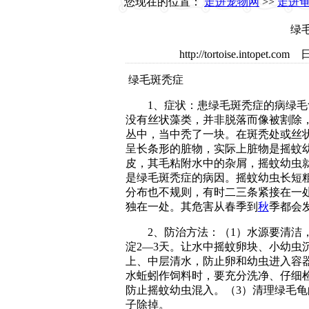
您现在的位置：
走进宠物网
>>
走进
绿
http://tortoise.intop
绿毛斑秃症
1、症状：患绿毛斑秃症的病绿毛
没有丝状藻类，并非脱落而像被割除
丛中，当中秃了一块。在斑秃处或丝
呈长条形的脏物，实际上脏物是摇蚊
皮，其毛粘附水中的杂屑，摇蚊幼虫
是绿毛斑秃症的病因。摇蚊幼虫长短
分布也不规则，有时二三条紧接在一
独在一处。其危害从春季到
秋
季都会
2、防治方法：（1）水源要清洁
淀2—3天。让水中摇蚊卵块、小幼虫
上、中层清水，防止卵和幼虫进入容器
水蚯蚓作饲料时，要充分洗净、仔细
防止摇蚊幼虫混入。（3）清理绿毛
子除掉。