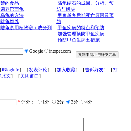
忌禁的食品
陆龟结石的成因、分析、预
何饲养巴西龟
防与解决
养乌龟的方法
甲鱼越冬后期死亡原因及预
物陆龟饲养
防
见陆龟食用植物谱＋成分列
甲鱼疾病的特点和预防
加强管理预防甲鱼疾病
预防甲鱼生病五措施
Google
intopet.com
［
iBloginfo
］［
发表评论
］［
加入收藏
］［
告诉好友
］［
打
印此文
］［
关闭窗口
］
*
评分：
1分
2分
3分
4分