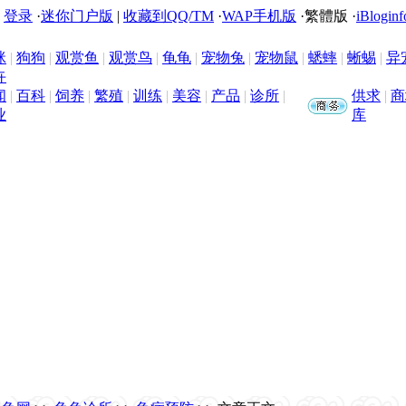
|
登录
·
迷你门户版
|
收藏到QQ/TM
·
WAP手机版
·
繁體版
·
iBloginf
咪
|
狗狗
|
观赏鱼
|
观赏鸟
|
龟龟
|
宠物兔
|
宠物鼠
|
蟋蟀
|
蜥蜴
|
异
卉
闻
|
百科
|
饲养
|
繁殖
|
训练
|
美容
|
产品
|
诊所
|
供求
|
商
业
库