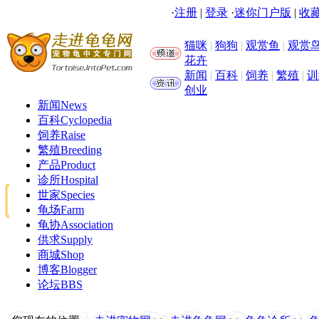
·
注册
|
登录
·
迷你门户版
|
收藏
猫咪
|
狗狗
|
观赏鱼
|
观赏
花卉
新闻
|
百科
|
饲养
|
繁殖
|
训
创业
新闻
News
百科
Cyclopedia
饲养
Raise
繁殖
Breeding
产品
Product
诊所
Hospital
世家
Species
龟场
Farm
龟协
Association
供求
Supply
商城
Shop
博客
Blogger
论坛
BBS