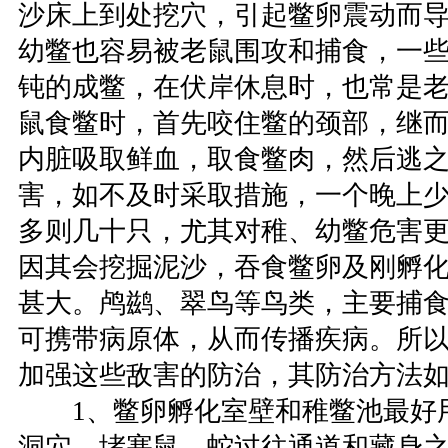
沙床上到处挖穴，引起鳖卵震动而
幼鳖也容易被老鼠围攻和捕食，一
钝的成鳖，在伏岸休息时，也常是
鼠食鳖时，首先咬住鳖的颈部，继
内脏吸取鲜血，取食鳖肉，然后逃
害，如不及时采取措施，一个晚上少
多则几十只，尤其对稚、幼鳖危害
因其会挖掘泥沙，吞食鳖卵及刚孵
甚大。鸬鹚、翠鸟等鸟类，主要捕
可携带病原体，从而传播疾病。所
加强这些敌害的防治，其防治方法
1、鳖卵孵化室壁和稚鳖池最好
洞穴，堵塞鼠、蛇过往通道和藏身之