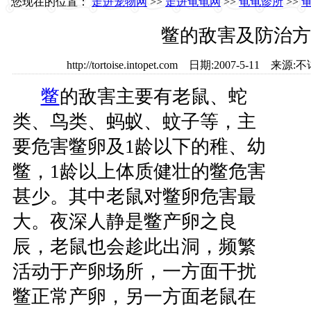
您现在的位置：
走进宠物网
>>
走进龟龟网
>>
龟龟诊所
>>
鳖的敌害及防治方
http://tortoise.intopet.com 日期:2007-5-1
鳖
的敌害主要有老鼠、蛇
类、鸟类、蚂蚁、蚊子等，主
要危害鳖卵及1龄以下的稚、幼
鳖，1龄以上体质健壮的鳖危害
甚少。其中老鼠对鳖卵危害最
大。夜深人静是鳖产卵之良
辰，老鼠也会趁此出洞，频繁
活动于产卵场所，一方面干扰
鳖正常产卵，另一方面老鼠在