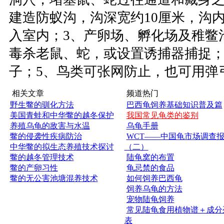
建造防蚁沟，沟深宽约10厘米，沟
入室内；3、产卵场、孵化场及稚鳖
毒杀老鼠、蛇，或设置诱捕器捕捉；
子；5、鸟类可张网防止，也可用弹
相关文章
频道热门
野生鳖的驯化方法
巴西龟饲养基础知识普及篇
美国青蛙和中华鳖的越冬保护
我国常见龟类的鉴别
养殖乌龟的敌害与水温
乌龟手册
鳖的侵袭性疾病防治
WCT——中国龟市场调查
中华鳖的拟生态养殖技术探讨
（二）
鳖的越冬管理技术
陆龟窝的布置
鳖的产卵习性
龟忌禁的食品
鳖的无公害池塘混养技术
如何饲养巴西龟
饲养乌龟的方法
宠物陆龟饲养
常见陆龟食用植物谱＋成分
表