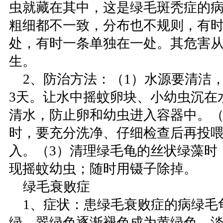
虫就藏在其中，这是绿毛斑秃症的
粗细都不一致，分布也不规则，有
处，有时一条单独在一处。其危害
生。
2、防治方法：（1）水源要清洁，
3天。让水中摇蚊卵块、小幼虫沉在
清水，防止卵和幼虫进入容器中。（
时，要充分洗净、仔细检查后再投
入。（3）清理绿毛龟的丝状绿藻时
现摇蚊幼虫；随时用镊子除掉。
绿毛衰败症
1、症状：患绿毛衰败症的病绿毛
绿、翠绿色逐渐褪色成为黄绿色、