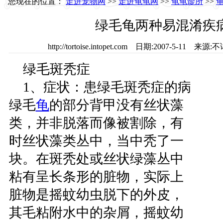
您现在的位置：
走进宠物网
>>
走进龟龟网
>>
龟龟诊所
>>
绿毛龟两种易混淆疾
http://tortoise.intopet.com 日期:2007-5-1
绿毛斑秃症
1、症状：患绿毛斑秃症的病
绿毛
龟
的部分背甲没有丝状藻
类，并非脱落而像被割除，有
时丝状藻类丛中，当中秃了一
块。在斑秃处或丝状绿藻丛中
粘有呈长条形的脏物，实际上
脏物是摇蚊幼虫脱下的外皮，
其毛粘附水中的杂屑，摇蚊幼