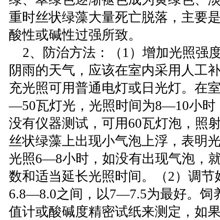
重时丝状绿藻大量死亡脱落，主要
酸性或碱性过强所致。
2、防治方法：（1）增加光照强
阴雨的天气，应该在室内采用人工
充光照可用普通电灯或日光灯。在室
—50瓦灯光，光照时间为8—10小
没有仪器测试，可用60瓦灯泡，照射
丝状绿藻上出现小气泡上浮，表明
光照6—8小时，如没有出现气泡，
数和适当延长光照时间。（2）调节
6.8—8.0之间，以7—7.5为最好。
值计或酸碱度精密试纸来测定，如果p