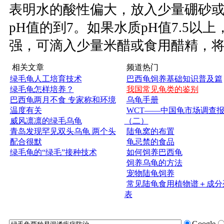
表明水的酸性偏大，放入少量硼砂
pH值的到7。如果水质pH值7.5以
强，可滴入少量米醋或食用醋精，将p
相关文章
频道热门
绿毛龟人工培育技术
巴西龟饲养基础知识普及篇
绿毛龟怎样培养？
我国常见龟类的鉴别
巴西龟两月不食 专家称和环境
乌龟手册
温度有关
WCT——中国龟市场调查
威风凛凛的绿毛乌龟
（二）
青岛发现罕见双头乌龟 两个头
陆龟窝的布置
配合很默
龟忌禁的食品
绿毛龟的“绿毛”接种技术
如何饲养巴西龟
饲养乌龟的方法
宠物陆龟饲养
常见陆龟食用植物谱＋成分
表
Google