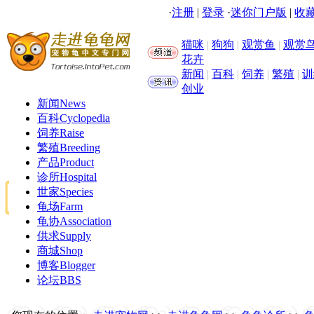
·
注册
|
登录
·
迷你门户版
|
收藏
猫咪
|
狗狗
|
观赏鱼
|
观赏
花卉
新闻
|
百科
|
饲养
|
繁殖
|
训
创业
新闻
News
百科
Cyclopedia
饲养
Raise
繁殖
Breeding
产品
Product
诊所
Hospital
世家
Species
龟场
Farm
龟协
Association
供求
Supply
商城
Shop
博客
Blogger
论坛
BBS