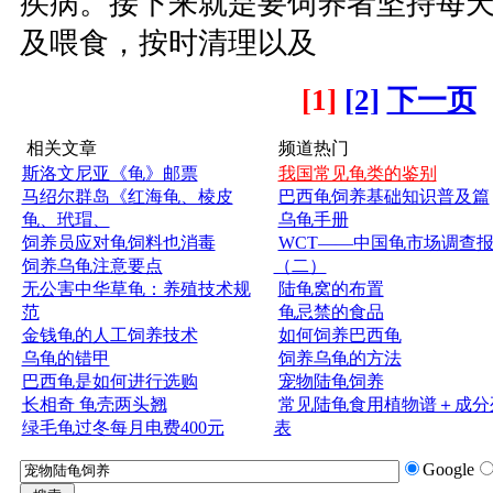
疾病。接下来就是要饲养者坚持每
及喂食，按时清理以及
[1]
[2]
下一页
相关文章
频道热门
斯洛文尼亚《龟》邮票
我国常见龟类的鉴别
马绍尔群岛《红海龟、棱皮
巴西龟饲养基础知识普及篇
龟、玳瑁、
乌龟手册
饲养员应对龟饲料也消毒
WCT——中国龟市场调查
饲养乌龟注意要点
（二）
无公害中华草龟：养殖技术规
陆龟窝的布置
范
龟忌禁的食品
金钱龟的人工饲养技术
如何饲养巴西龟
乌龟的错甲
饲养乌龟的方法
巴西龟是如何进行选购
宠物陆龟饲养
长相奇 龟壳两头翘
常见陆龟食用植物谱＋成分
绿毛龟过冬每月电费400元
表
Google