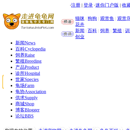
·
注册
|
登录
·
迷你门户版
|
收藏
猫咪
|
狗狗
|
观赏鱼
|
观赏
花卉
新闻
|
百科
|
饲养
|
繁殖
|
训
创业
新闻
News
百科
Cyclopedia
饲养
Raise
繁殖
Breeding
产品
Product
诊所
Hospital
世家
Species
龟场
Farm
龟协
Association
供求
Supply
商城
Shop
博客
Blogger
论坛
BBS