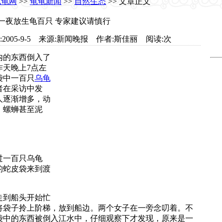
龟龟网
>>
龟龟新闻
>>
自然生态
>> 文章正文
一夜放生龟百只 专家建议请慎行
t.com 日期:2005-9-5 来源:新闻晚报 作者:斯佳丽 阅读:
次
的东西倒入了
天晚上7点左
袋中一百只
乌
龟
者在采访中发
人逐渐增多，动
、螺蛳甚至泥
一百只乌龟
的蛇皮袋来到渡
到船头开始忙
将袋子拎上阶梯，放到船边。两个女子在一旁念叨着。不
袋中的东西被倒入江水中，仔细观察下才发现，原来是一