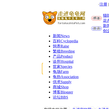
·
注册
猫
花
新
创
新闻
News
百科
Cyclopedia
饲养
Raise
繁殖
Breeding
产品
Product
诊所
Hospital
世家
Species
龟场
Farm
龟协
Association
供求
Supply
商城
Shop
博客
Blogger
论坛
BBS