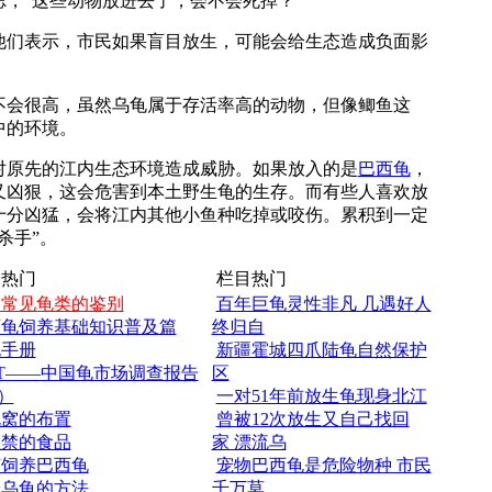
，“这些动物放进去了，会不会死掉？”
们表示，市民如果盲目放生，可能会给生态造成负面影
会很高，虽然乌龟属于存活率高的动物，但像鲫鱼这
中的环境。
原先的江内生态环境造成威胁。如果放入的是
巴西龟
，
又凶狠，这会危害到本土野生龟的生存。而有些人喜欢放
十分凶猛，会将江内其他小鱼种吃掉或咬伤。累积到一定
杀手”。
热门
栏目热门
国常见龟类的鉴别
百年巨龟灵性非凡 几遇好人
西龟饲养基础知识普及篇
终归自
龟手册
新疆霍城四爪陆龟自然保护
T——中国龟市场调查报告
区
）
一对51年前放生龟现身北江
龟窝的布置
曾被12次放生又自己找回
忌禁的食品
家 漂流乌
何饲养巴西龟
宠物巴西龟是危险物种 市民
养乌龟的方法
千万莫