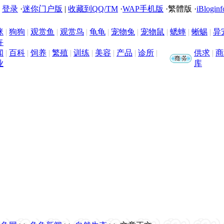
|
登录
·
迷你门户版
|
收藏到QQ/TM
·
WAP手机版
·
繁體版
·
iBloginf
咪
|
狗狗
|
观赏鱼
|
观赏鸟
|
龟龟
|
宠物兔
|
宠物鼠
|
蟋蟀
|
蜥蜴
|
异
卉
闻
|
百科
|
饲养
|
繁殖
|
训练
|
美容
|
产品
|
诊所
|
供求
|
商
业
库